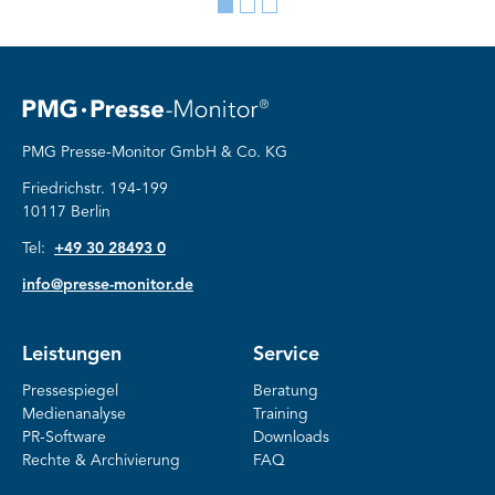
Go
Go
Go
to
to
to
slide
slide
slide
1
2
3
PMG Presse-Monitor GmbH & Co. KG
Friedrichstr. 194-199
10117 Berlin
Tel:
+49 30 28493 0
info@presse-monitor.de
Leistungen
Service
Pressespiegel
Beratung
Medienanalyse
Training
PR-Software
Downloads
Rechte & Archivierung
FAQ