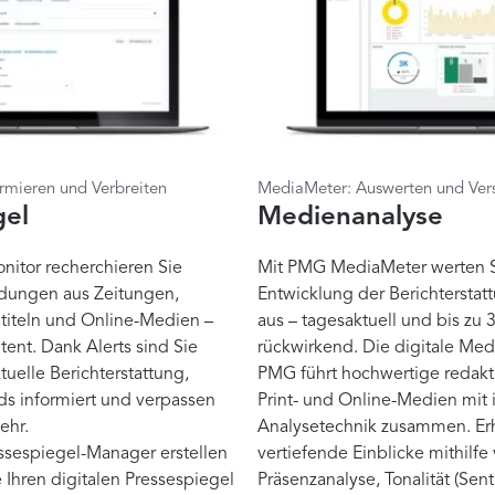
rmieren und Verbreiten
MediaMeter: Auswerten und Ver
gel
Medienanalyse
itor recherchieren Sie
Mit PMG MediaMeter werten S
ldungen aus Zeitungen,
Entwicklung der Berichterstatt
htiteln und Online-Medien –
aus – tagesaktuell und bis zu 
tent. Dank Alerts sind Sie
rückwirkend. Die digitale Med
uelle Berichterstattung,
PMG führt hochwertige redakti
s informiert und verpassen
Print- und Online-Medien mit 
ehr.
Analysetechnik zusammen. Erh
sespiegel-Manager erstellen
vertiefende Einblicke mithilfe
 Ihren digitalen Pressespiegel
Präsenzanalyse, Tonalität (Sent