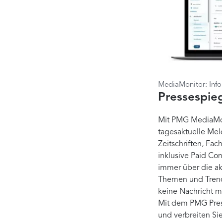
MediaMonitor: Info
Pressespie
Mit PMG MediaMon
tagesaktuelle Me
Zeitschriften, Fac
inklusive Paid Con
immer über die akt
Themen und Trend
keine Nachricht m
Mit dem PMG Pres
und verbreiten Sie