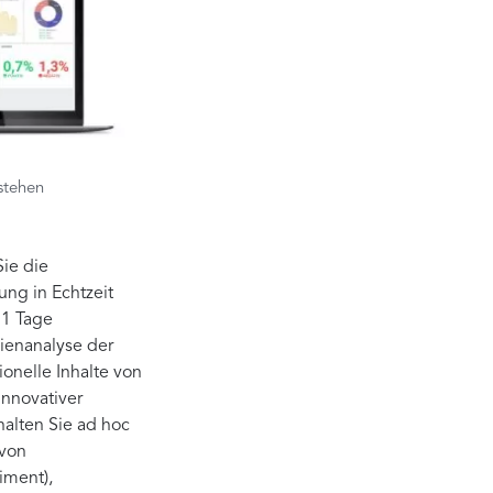
stehen
ie die
ung in Echtzeit
31 Tage
ienanalyse der
onelle Inhalte von
innovativer
alten Sie ad hoc
 von
iment),