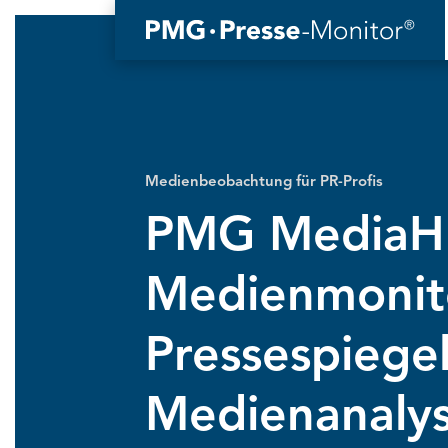
Medienbeobachtung für PR-Profis
PMG MediaH
Medienmonit
Pressespiegel
Medienanalys