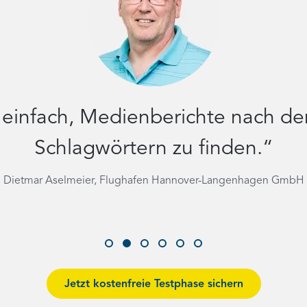
n einfach, Medienberichte nach de
Schlagwörtern zu finden.“
Dietmar Aselmeier, Flughafen Hannover-Langenhagen GmbH
Go
Go
Go
Go
Go
Go
to
to
to
to
to
to
slide
slide
slide
slide
slide
slide
Jetzt kostenfreie Testphase sichern
1
2
3
4
5
6