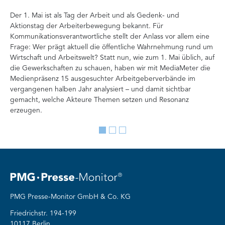
Ver
Der 1. Mai ist als Tag der Arbeit und als Gedenk- und
zä
Aktionstag der Arbeiterbewegung bekannt. Für
Ent
Kommunikationsverantwortliche stellt der Anlass vor allem eine
Int
Frage: Wer prägt aktuell die öffentliche Wahrnehmung rund um
Doc
Wirtschaft und Arbeitswelt? Statt nun, wie zum 1. Mai üblich, auf
Ana
die Gewerkschaften zu schauen, haben wir mit MediaMeter die
Auf
Medienpräsenz 15 ausgesuchter Arbeitgeberverbände im
Org
vergangenen halben Jahr analysiert – und damit sichtbar
Ve
gemacht, welche Akteure Themen setzen und Resonanz
erzeugen.
Go
Go
Go
to
to
to
slide
slide
slide
1
2
3
PMG Presse-Monitor GmbH & Co. KG
Friedrichstr. 194-199
10117 Berlin