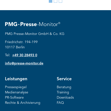
Go
Go
Go
to
to
to
slide
slide
slide
1
2
3
PMG Presse-Monitor GmbH & Co. KG
Friedrichstr. 194-199
10117 Berlin
Tel:
+49 30 28493 0
info@presse-monitor.de
Leistungen
Service
Pressespiegel
Beratung
Medienanalyse
Training
PR-Software
Downloads
Rechte & Archivierung
FAQ