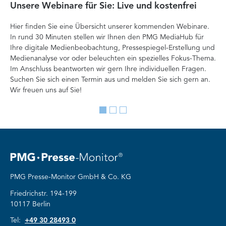
Unsere Webinare für Sie: Live und kostenfrei
Fa
P
Hier finden Sie eine Übersicht unserer kommenden Webinare.
In rund 30 Minuten stellen wir Ihnen den PMG MediaHub für
Der
Ihre digitale Medienbeobachtung, Pressespiegel-Erstellung und
Me
Medienanalyse vor oder beleuchten ein spezielles Fokus-Thema.
La
Im Anschluss beantworten wir gern Ihre individuellen Fragen.
ag
Suchen Sie sich einen Termin aus und melden Sie sich gern an.
Lan
Wir freuen uns auf Sie!
Me
Go
Go
Go
to
to
to
slide
slide
slide
1
2
3
PMG Presse-Monitor GmbH & Co. KG
Friedrichstr. 194-199
10117 Berlin
Tel:
+49 30 28493 0