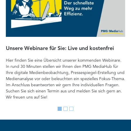
Unsere Webinare für Sie: Live und kostenfrei
Fa
P
Hier finden Sie eine Übersicht unserer kommenden Webinare.
In rund 30 Minuten stellen wir Ihnen den PMG MediaHub für
Der
Ihre digitale Medienbeobachtung, Pressespiegel-Erstellung und
Me
Medienanalyse vor oder beleuchten ein spezielles Fokus-Thema.
La
Im Anschluss beantworten wir gern Ihre individuellen Fragen.
ag
Suchen Sie sich einen Termin aus und melden Sie sich gern an.
Lan
Wir freuen uns auf Sie!
Me
Go
Go
Go
to
to
to
slide
slide
slide
1
2
3