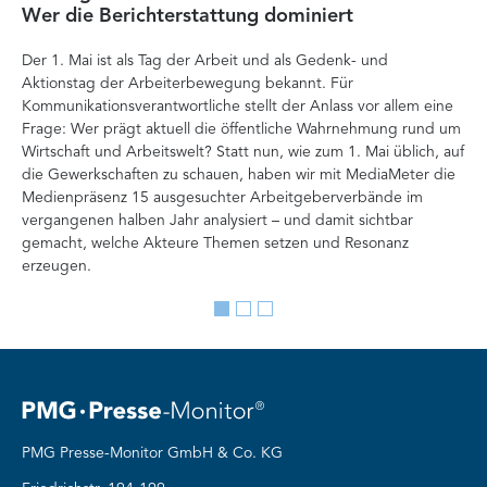
Wer die Berichterstattung dominiert
Ver
Der 1. Mai ist als Tag der Arbeit und als Gedenk- und
zä
Aktionstag der Arbeiterbewegung bekannt. Für
Ent
Kommunikationsverantwortliche stellt der Anlass vor allem eine
Int
Frage: Wer prägt aktuell die öffentliche Wahrnehmung rund um
Doc
Wirtschaft und Arbeitswelt? Statt nun, wie zum 1. Mai üblich, auf
Ana
die Gewerkschaften zu schauen, haben wir mit MediaMeter die
Auf
Medienpräsenz 15 ausgesuchter Arbeitgeberverbände im
Org
vergangenen halben Jahr analysiert – und damit sichtbar
Ve
gemacht, welche Akteure Themen setzen und Resonanz
erzeugen.
Go
Go
Go
to
to
to
slide
slide
slide
1
2
3
PMG Presse-Monitor GmbH & Co. KG