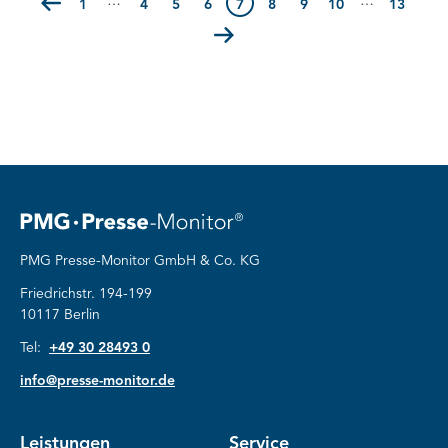
…
…
Seite
1
(Erste Seite)
Seite
4
Seite
5
Seite
6
7
Seite
8
Seite
9
Seite
10
Seite
13
(Letzte
PMG Presse-Monitor GmbH & Co. KG
Friedrichstr. 194-199
10117 Berlin
Tel:
+49 30 28493 0
info@presse-monitor.de
Leistungen
Service