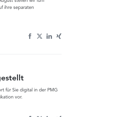
gust stellen wir fünf
f ihre separaten
estellt
rt für Sie digital in der PMG
kation vor.