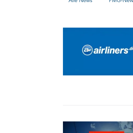
Alle News
PMG-News