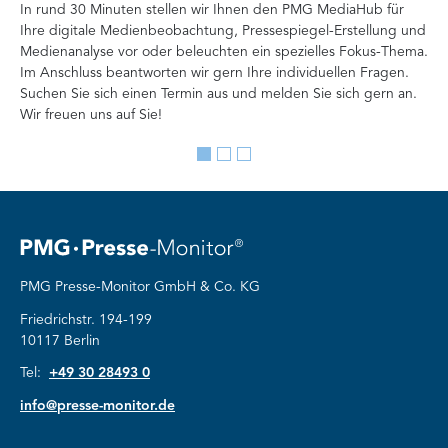
In rund 30 Minuten stellen wir Ihnen den PMG MediaHub für
Der
Ihre digitale Medienbeobachtung, Pressespiegel-Erstellung und
Me
Medienanalyse vor oder beleuchten ein spezielles Fokus-Thema.
La
Im Anschluss beantworten wir gern Ihre individuellen Fragen.
ag
Suchen Sie sich einen Termin aus und melden Sie sich gern an.
Lan
Wir freuen uns auf Sie!
Me
Go
Go
Go
to
to
to
slide
slide
slide
1
2
3
PMG Presse-Monitor GmbH & Co. KG
Friedrichstr. 194-199
10117 Berlin
Tel:
+49 30 28493 0
info@presse-monitor.de