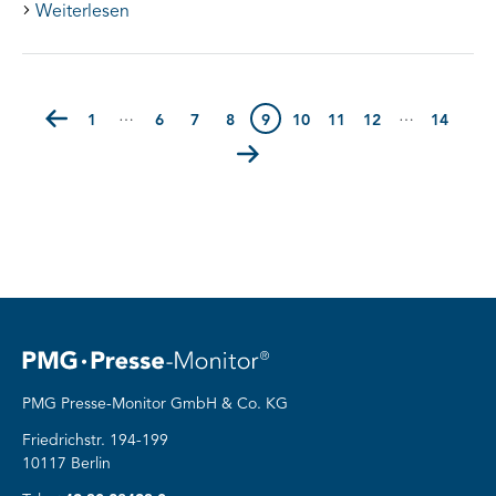
Weiterlesen
…
…
Seite
1
(Erste Seite)
Seite
6
Seite
7
Seite
8
9
Seite
10
Seite
11
Seite
12
Seite
14
(Letzte
PMG Presse-Monitor GmbH & Co. KG
Friedrichstr. 194-199
10117 Berlin