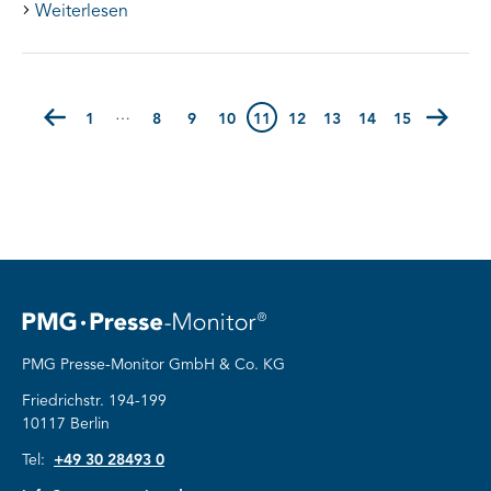
Weiterlesen
…
Seite
1
(Erste Seite)
Seite
8
Seite
9
Seite
10
11
Seite
12
Seite
13
Seite
14
Seite
15
(Letzte Seit
PMG Presse-Monitor GmbH & Co. KG
Friedrichstr. 194-199
10117 Berlin
Tel:
+49 30 28493 0